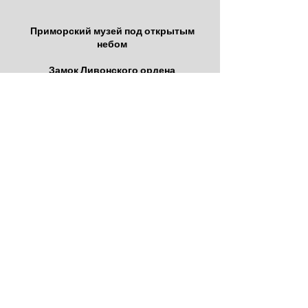
Приморский музей под открытым
небом
Замок Ливонского ордена
Узкоколейная железная дорога
0.7 км
Парк развлечений
Центр активного отдыха и спорта
Веревочная трасса "Кошачья тропа"
2 км